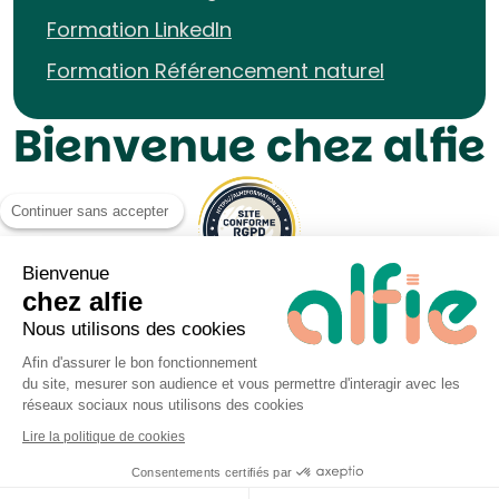
Formation LinkedIn
Formation Référencement naturel
Bienvenue chez alfie
Continuer sans accepter
Bienvenue
chez alfie
Nous utilisons des cookies
Afin d'assurer le bon fonctionnement
du site, mesurer son audience et vous permettre d'interagir avec les
Mentions légales UP&KO
réseaux sociaux nous utilisons des cookies
Politique de Cookies
Lire la politique de cookies
Politique de données personnelles
Consentements certifiés par
Je découvre la formation