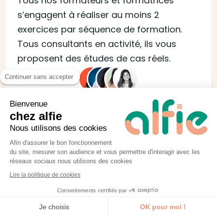
Tous nos formateurs et formatrices
s’engagent à réaliser au moins 2
exercices par séquence de formation.
Tous consultants en activité, ils vous
proposent des études de cas réels.
Continuer sans accepter
Bienvenue
chez alfie
Nous utilisons des cookies
Afin d'assurer le bon fonctionnement
du site, mesurer son audience et vous permettre d'interagir avec les
réseaux sociaux nous utilisons des cookies
Toujours à jour
Lire la politique de cookies
Consentements certifiés par
Un questionnaire de satisfaction et une
Je découvre la formation
Je choisis
OK pour moi !
étude d’impact à 90 jours remontent vos