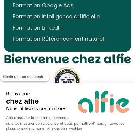
Formation Google Ads
Formation Intelligence artificielle
Formation LinkedIn
Formation Référencement naturel
Bienvenue chez alfie
Continuer sans accepter
Bienvenue
chez alfie
Nous utilisons des cookies
Afin d'assurer le bon fonctionnement
du site, mesurer son audience et vous permettre d'interagir avec les
Mentions légales UP&KO
réseaux sociaux nous utilisons des cookies