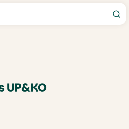
Re
es UP&KO