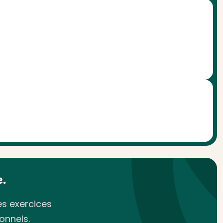
.
es exercices
onnels.