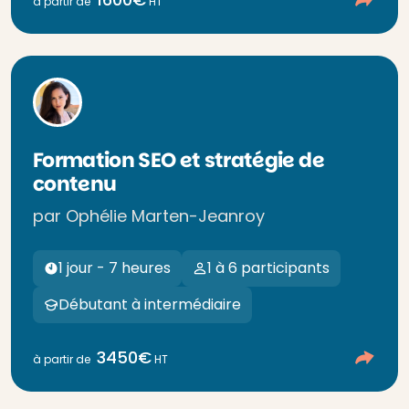
à partir de
HT
Formation SEO et stratégie de
contenu
par Ophélie Marten-Jeanroy
1 jour - 7 heures
1 à 6 participants
Débutant à intermédiaire
3450€
à partir de
HT