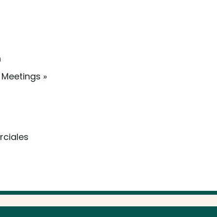
n
 Meetings »
rciales