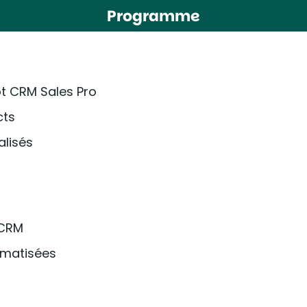
Programme
t CRM Sales Pro
cts
alisés
 CRM
omatisées