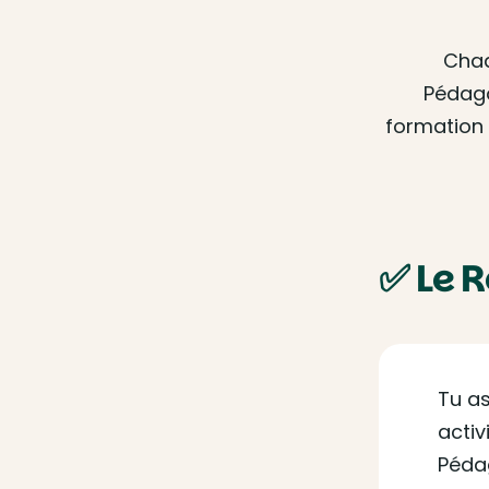
Chaq
Pédago
formation 
✅ Le 
Tu as
activ
Pédag