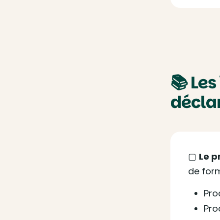
📚 Les
décla
▢
Le p
de for
Pro
Pro