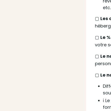
rev
etc.
▢
Les 
héberge
▢
Le %
votre s
▢
Le n
personn
▢
Le n
Dif
sou
ℹ️ 
for