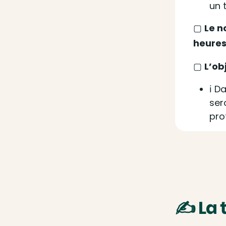
un 
▢
Le n
heures
▢
L’ob
ℹ️ 
ser
pro
✍️ La 