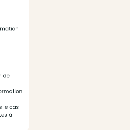
 :
ormation
r de
formation
s le cas
tes à