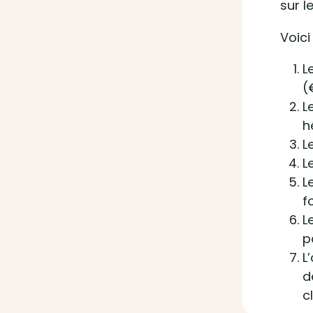
sur l
Voici
L
(
L
h
L
L
L
f
L
p
L
d
c