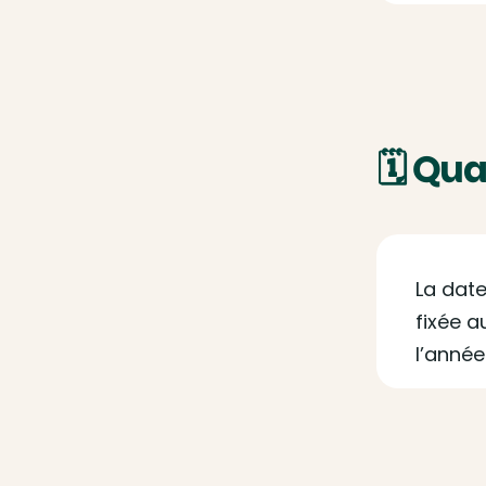
🗓️ Qu
La date
fixée a
l’année