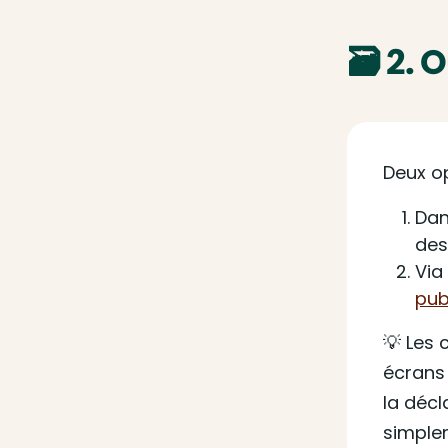
🗃️ 2.
Deux op
Dan
des
Via
pub
💡 Les 
écrans 
la décl
simple