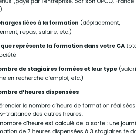
enus (payé par l’entreprise, par son OPCO, France T
)
charges liées à la formation
(déplacement,
ment, repas, salaire, etc.)
 que représente la formation dans votre CA
tot
ociété
ombre de stagiaires formées et leur type
(salari
e en recherche d’emploi, etc.)
ombre d’heures dispensées
férencier le nombre d’heure de formation réalisées
s-traitance des autres heures.
Le nombre d’heure est calculé de la sorte : une jour
mation de 7 heures dispensées à 3 stagiaires te 