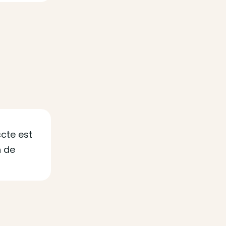
ccte est
n de