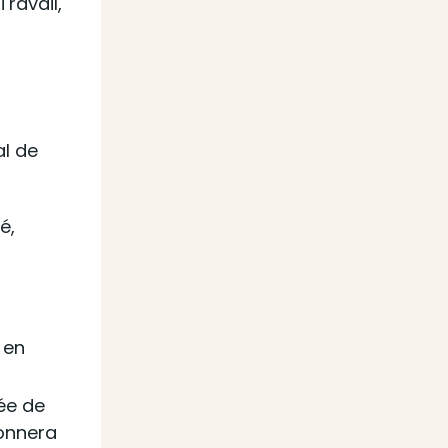
ravail,
al de
é,
 en
née de
donnera