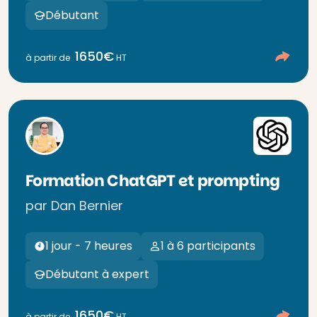
Débutant
1650€
à partir de
HT
Formation ChatGPT et prompting
par Dan Bernier
1 jour - 7 heures
1 à 6 participants
Débutant à expert
1650€
à partir de
HT