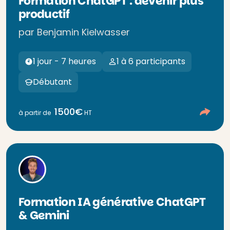
Formation ChatGPT : devenir plus
productif
par Benjamin Kielwasser
1 jour - 7 heures
1 à 6 participants
Débutant
1500€
à partir de
HT
Formation IA générative ChatGPT
& Gemini