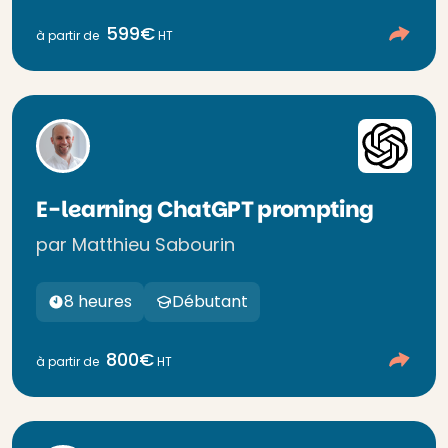
599€
à partir de
HT
E-learning ChatGPT prompting
par Matthieu Sabourin
8 heures
Débutant
800€
à partir de
HT