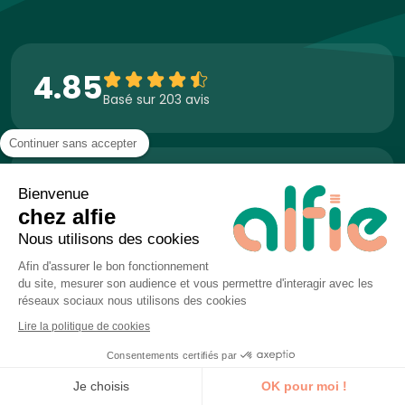
4.85
Basé sur 203 avis
Continuer sans accepter
+2600
Bienvenue
Apprenants
chez alfie
Nous utilisons des cookies
Afin d'assurer le bon fonctionnement
+812
du site, mesurer son audience et vous permettre d'interagir avec les
réseaux sociaux nous utilisons des cookies
Formations sur-mesure
Lire la politique de cookies
Consentements certifiés par
Vous former avec alfie :
Je découvre la formation
Je choisis
OK pour moi !