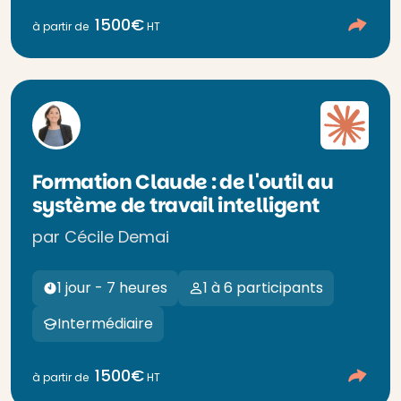
1500€
à partir de
HT
Formation Claude : de l'outil au
système de travail intelligent
par Cécile Demai
1 jour - 7 heures
1 à 6 participants
Intermédiaire
1500€
à partir de
HT