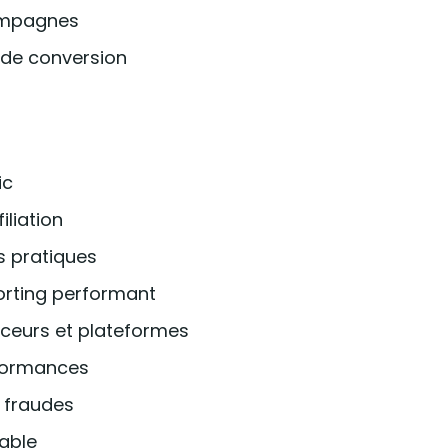
campagnes
 de conversion
ic
iliation
s pratiques
porting performant
ceurs et plateformes
rformances
 fraudes
rable