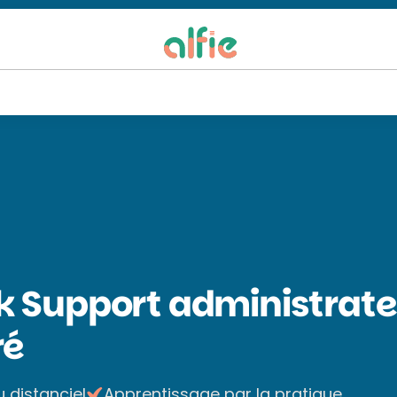
 Support administrate
ré
u distanciel
Apprentissage par la pratique