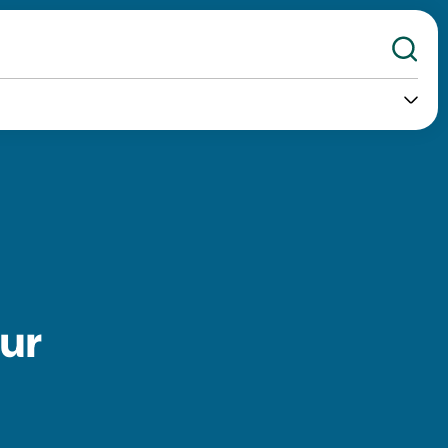
Re
ur