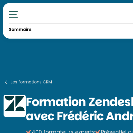
Toutes nos formations
Sommaire
Les formations CRM
Formation
Zendesk
avec Frédéric And
400 formateurs experts
Présentiel o