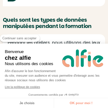
Quels sont les types de données
manipulées pendant la formation
Continuer sans accepter
Pendant les ateliers, nous utilisons des jeux
de données réalistes, conçus pour illustrer
Bienvenue
les différentes fonctionnalités de Looker
chez alfie
Studio. Les participants peuvent
Nous utilisons des cookies
également, s’ils le souhaitent, travailler
Afin d'assurer le bon fonctionnement
du site, mesurer son audience et vous permettre d'interagir avec les
avec leurs propres données (sous réserve
réseaux sociaux nous utilisons des cookies
d’accessibilité et de compatibilité) afin de
Lire la politique de cookies
repartir avec un rapport immédiatement
Consentements certifiés par
exploitable dans leur contexte
Je découvre la formation
Je choisis
OK pour moi !
professionnel.