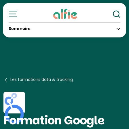
Re
Toutes nos formations
Sommaire
Les formations data & tracking
Formation
Google