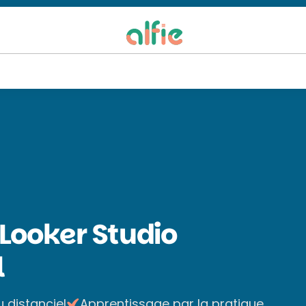
Looker Studio
l
u distanciel
Apprentissage par la pratique