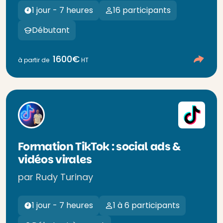
1 jour - 7 heures
16 participants
Débutant
1600€
à partir de
HT
Formation TikTok : social ads &
vidéos virales
par Rudy Turinay
1 jour - 7 heures
1 à 6 participants