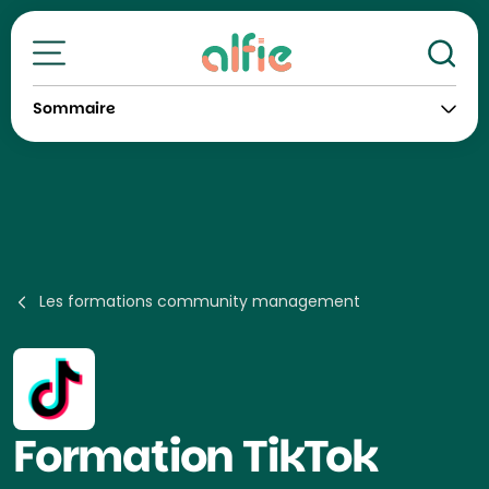
Re
Toutes nos formations
Sommaire
Les formations community management
Formation
TikTok