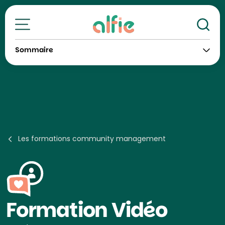
Re
Toutes nos formations
Sommaire
Les formations community management
Formation
Vidéo