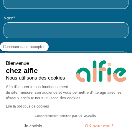
Nom
Prénom
Continuer sans accepter
Bienvenue
chez alfie
Entreprise
Nous utilisons des cookies
Afin d'assurer le bon fonctionnement
du site, mesurer son audience et vous permettre d'interagir avec les
réseaux sociaux nous utilisons des cookies
E-mail
Lire la politique de cookies
Consentements certifiés par
Je découvre la formation
Je choisis
OK pour moi !