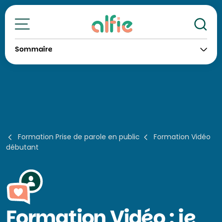
Re
Toutes nos formations
Sommaire
Formation Prise de parole en public
Formation Vidéo
débutant
Formation
Vidéo : je