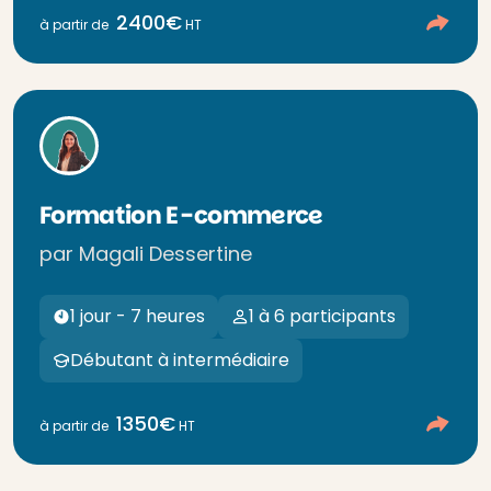
2400€
à partir de
HT
Formation E-commerce
par Magali Dessertine
1 jour - 7 heures
1 à 6 participants
Débutant à intermédiaire
1350€
à partir de
HT