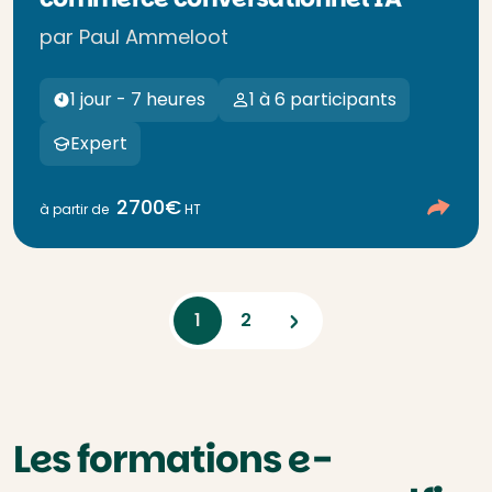
par Paul Ammeloot
1 jour - 7 heures
1 à 6 participants
Expert
2700€
à partir de
HT
Next
1
2
Les formations e-