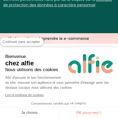
de protection des données à caractère personnel
alfie formation
>
Apprendre le e-commerce
Continuer sans accepter
Bienvenue
chez alfie
Nous utilisons des cookies
Afin d'assurer le bon fonctionnement
du site, mesurer son audience et vous permettre d'interagir avec les
réseaux sociaux nous utilisons des cookies
Lire la politique de cookies
alfie est une marque commerciale de
Consentements certifiés par
la société UP&KO.
N° 52440914744
Je découvre la formation
Je choisis
OK pour moi !