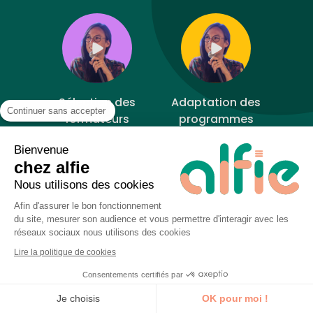
Sélection des
Adaptation des
Continuer sans accepter
formateurs
programmes
Bienvenue
chez alfie
Nous utilisons des cookies
Afin d'assurer le bon fonctionnement
Apprentissage par
du site, mesurer son audience et vous permettre d'interagir avec les
la pratique
réseaux sociaux nous utilisons des cookies
Lire la politique de cookies
Consentements certifiés par
Je découvre la formation
Je choisis
OK pour moi !