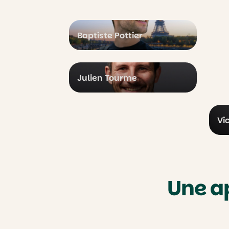
Baptiste Pottier
Julien Tourme
Vi
Une a