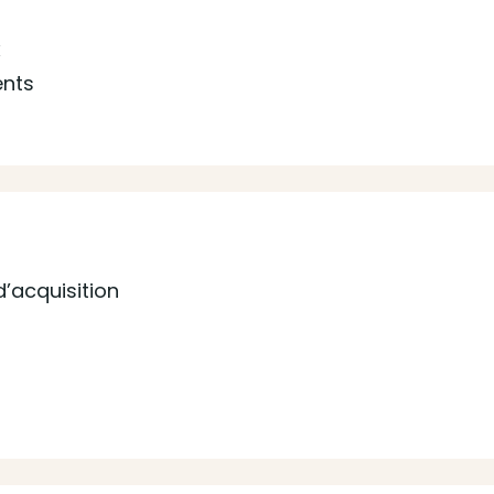
x
ents
’acquisition