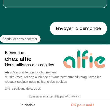
Continuer sans accepter
Les informations recueillies à partir de ce formulaire sont
Bienvenue
traitées par alfie pour donner suite à votre demande de
chez alfie
contact et dans le cadre de nos activités de prospection.
Pour en connaitre plus sur vos droits et la gestion des
Nous utilisons des cookies
données personnelles faite par ALFIE, cliquez sur la
politique
Afin d'assurer le bon fonctionnement
de protection des données à caractère personnel
du site, mesurer son audience et vous permettre d'interagir avec les
réseaux sociaux nous utilisons des cookies
Lire la politique de cookies
Consentements certifiés par
Je découvre la formation
alfie formation
>
Formation Social ads
>
Formation
Je choisis
OK pour moi !
Social Ads Rennes