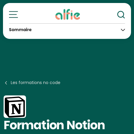
Re
Toutes nos formations
Sommaire
Les formations no code
Formation
Notion