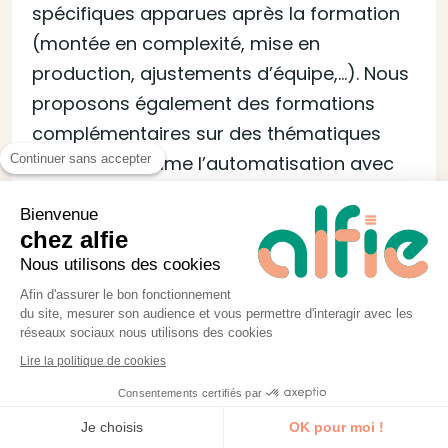
spécifiques apparues après la formation
(montée en complexité, mise en
production, ajustements d’équipe,…). Nous
proposons également des formations
complémentaires sur des thématiques
Continuer sans accepter
connexes comme l’automatisation avec
Make, l’intégration de l’IA dans vos
Bienvenue
processus, ou la création de systèmes de
chez alfie
gestion de contenu ou CRM avancés.
Nous utilisons des cookies
L’idée est de vous accompagner sur la
Afin d'assurer le bon fonctionnement
durée, selon vos objectifs d’évolution.
du site, mesurer son audience et vous permettre d'interagir avec les
réseaux sociaux nous utilisons des cookies
Lire la politique de cookies
L'équipe alfie
Consentements certifiés par
Je découvre la formation
Je choisis
OK pour moi !