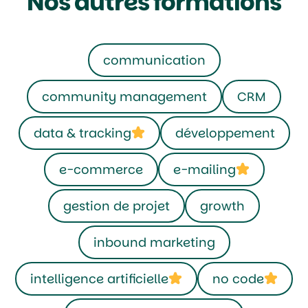
Nos autres formations
communication
community management
CRM
data & tracking
développement
e-commerce
e-mailing
gestion de projet
growth
inbound marketing
intelligence artificielle
no code