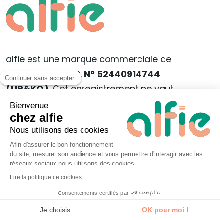
alfie est une marque commerciale de
la société UP&KO.
N° 52440914744
Continuer sans accepter
(UP&KO)
. Cet enregistrement ne vaut
pas agrément de l’état.
Bienvenue
chez alfie
Nous utilisons des cookies
Coordonnées
Afin d'assurer le bon fonctionnement
du site, mesurer son audience et vous permettre d'interagir avec les
144, rue Bellamy 44000 Nantes
réseaux sociaux nous utilisons des cookies
bonjour@alfieformation.com
Lire la politique de cookies
Consentements certifiés par
02 55 99 46 86
Je découvre la formation
Je choisis
OK pour moi !