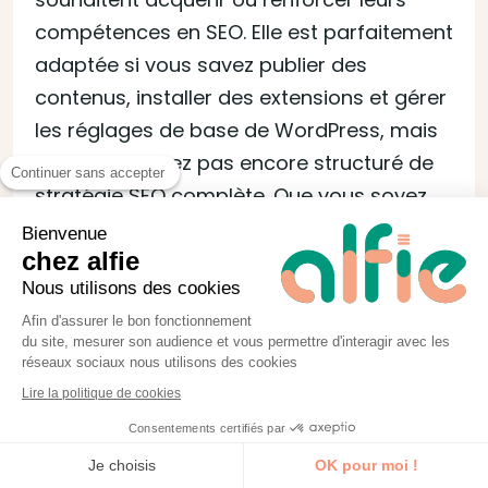
compétences en SEO. Elle est parfaitement
adaptée si vous savez publier des
contenus, installer des extensions et gérer
les réglages de base de WordPress, mais
que vous n’avez pas encore structuré de
Continuer sans accepter
stratégie SEO complète. Que vous soyez
novice en SEO ou que vous ayez des
Bienvenue
chez alfie
bases que vous souhaitez
Nous utilisons des cookies
professionnaliser, le formateur adaptera
Afin d'assurer le bon fonctionnement
son approche à votre niveau via l’appel de
du site, mesurer son audience et vous permettre d'interagir avec les
cadrage personnalisé.
réseaux sociaux nous utilisons des cookies
Lire la politique de cookies
L'équipe alfie
Consentements certifiés par
Je découvre la formation
Je choisis
OK pour moi !