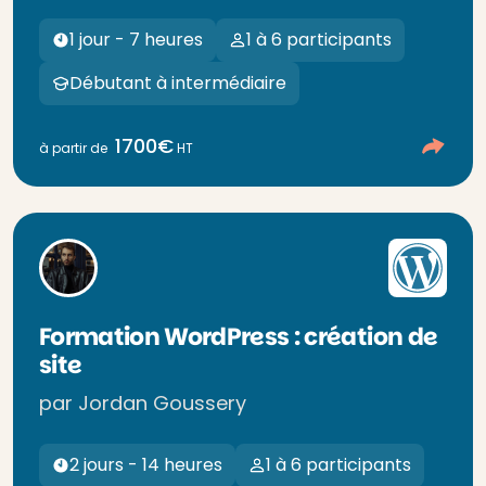
1 jour - 7 heures
1 à 6 participants
Débutant à intermédiaire
1700€
à partir de
HT
Formation WordPress : création de
site
par Jordan Goussery
2 jours - 14 heures
1 à 6 participants