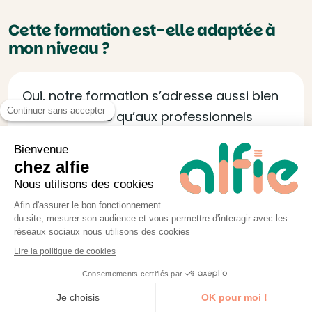
Cette formation est-elle adaptée à
mon niveau ?
Oui, notre formation s’adresse aussi bien
Continuer sans accepter
aux débutants qu’aux professionnels
expérimentés. Avant chaque session, un
Bienvenue
appel téléphonique avec le formateur
chez alfie
permet d’ajuster le contenu en fonction de
Nous utilisons des cookies
vos compétences et de vos objectifs.
Afin d'assurer le bon fonctionnement
du site, mesurer son audience et vous permettre d'interagir avec les
réseaux sociaux nous utilisons des cookies
L'équipe alfie
Lire la politique de cookies
Consentements certifiés par
Je découvre la formation
Je choisis
OK pour moi !
Comment puis-je financer cette