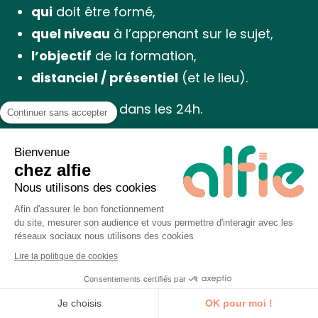
qui
doit être formé,
quel niveau
à l’apprenant sur le sujet,
l’objectif
de la formation,
distanciel / présentiel
(et le lieu).
On vous rappelle dans les 24h.
Continuer sans accepter
♿ Public en situation de handicap, nous écrire à
Bienvenue
bonjour@alfieformation.com
chez alfie
Nous utilisons des cookies
Afin d'assurer le bon fonctionnement
Message
du site, mesurer son audience et vous permettre d'interagir avec les
réseaux sociaux nous utilisons des cookies
Lire la politique de cookies
Consentements certifiés par
Je découvre la formation
Je choisis
OK pour moi !