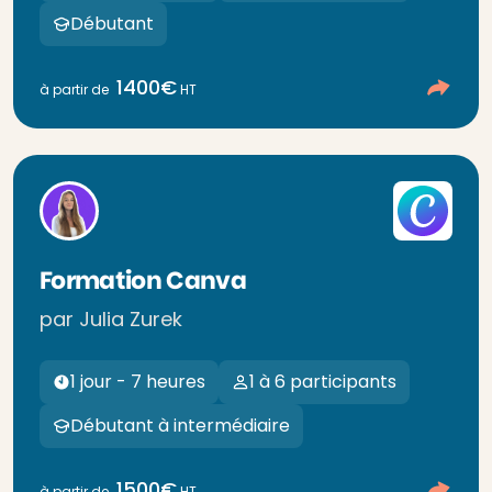
Débutant
1400€
à partir de
HT
Formation Canva
par Julia Zurek
1 jour - 7 heures
1 à 6 participants
Débutant à intermédiaire
1500€
à partir de
HT