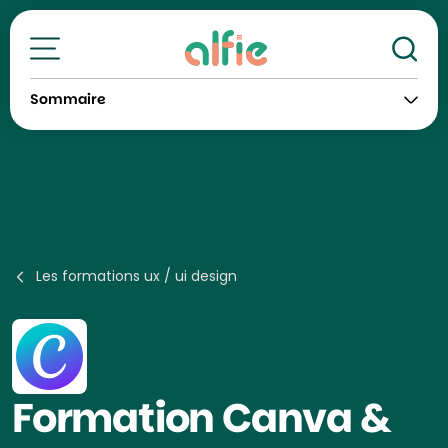
Re
Toutes nos formations
Sommaire
Les formations ux / ui design
Formation
Canva &