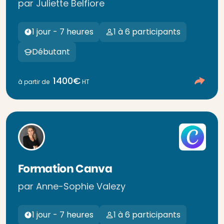
par Juliette Belfiore
1 jour - 7 heures
1 à 6 participants
Débutant
1400€
à partir de
HT
Formation Canva
par Anne-Sophie Valezy
1 jour - 7 heures
1 à 6 participants