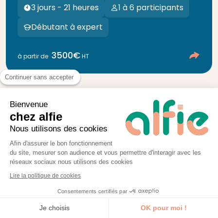
3 jours - 21 heures
1 à 6 participants
Débutant à expert
3500€
à partir de
HT
Continuer sans accepter
Bienvenue
chez alfie
Nous utilisons des cookies
Afin d'assurer le bon fonctionnement
du site, mesurer son audience et vous permettre d'interagir avec les
J'ai déjà fait 2 formations par
réseaux sociaux nous utilisons des cookies
l'intermédiaire de ce centre de
Lire la politique de cookies
formation et les formateurs sont
Consentements certifiés par
tops et pros. J'ai beaucoup appris et
Je découvre la formation
Je choisis
OK pour moi !
en plus, les formateurs se sont