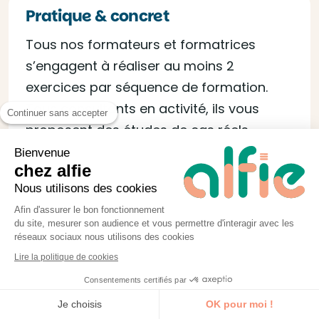
Pratique & concret
Tous nos formateurs et formatrices
s’engagent à réaliser au moins 2
exercices par séquence de formation.
Tous consultants en activité, ils vous
Continuer sans accepter
proposent des études de cas réels.
Bienvenue
chez alfie
Nous utilisons des cookies
Afin d'assurer le bon fonctionnement
du site, mesurer son audience et vous permettre d'interagir avec les
réseaux sociaux nous utilisons des cookies
Lire la politique de cookies
Consentements certifiés par
Je découvre la formation
Toujours à jour
Je choisis
OK pour moi !