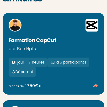
Formation CapCut
par Ben Hpts
1 jour - 7 heures
1 à 6 participants
Débutant
1750€
à partir de
HT