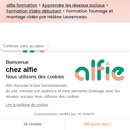
alfie formation
>
Apprendre les réseaux sociaux
>
Formation Vidéo débutant
>
Formation Tournage et
montage vidéo par Hélène Laurenceau
Continuer sans accepter
Bienvenue
chez alfie
Nous utilisons des cookies
Afin d'assurer le bon fonctionnement
alfie est une marque commerciale de
du site, mesurer son audience et vous permettre d'interagir avec les
la société UP&KO.
N° 52440914744
réseaux sociaux nous utilisons des cookies
(UP&KO)
. Cet enregistrement ne vaut
Lire la politique de cookies
pas agrément de l’état.
Consentements certifiés par
Je découvre la formation
Je choisis
OK pour moi !