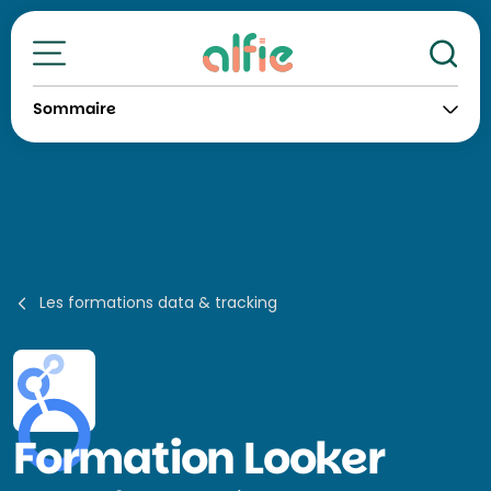
Re
Toutes nos formations
Sommaire
Les formations data & tracking
Formation
Looker