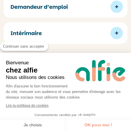
Demandeur d’emploi
Intérimaire
Continuer sans accepter
Bienvenue
chez alfie
Les points forts des
Nous utilisons des cookies
formations alfie
Afin d'assurer le bon fonctionnement
du site, mesurer son audience et vous permettre d'interagir avec les
réseaux sociaux nous utilisons des cookies
Lire la politique de cookies
Sur-mesure
Consentements certifiés par
Je découvre la formation
Votre formateur adapte le contenu et les
Je choisis
OK pour moi !