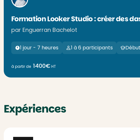
Formation Looker Studio : créer des d
par Enguerran Bachelot
1 jour - 7 heures
1 à 6 participants
Début
1400€
à partir de
HT
Expériences