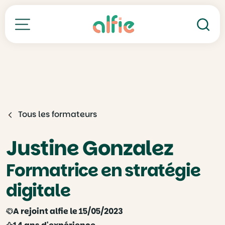
Re
Toutes nos formations
Tous les formateurs
Justine Gonzalez
Formatrice en stratégie
digitale
A rejoint alfie le 15/05/2023