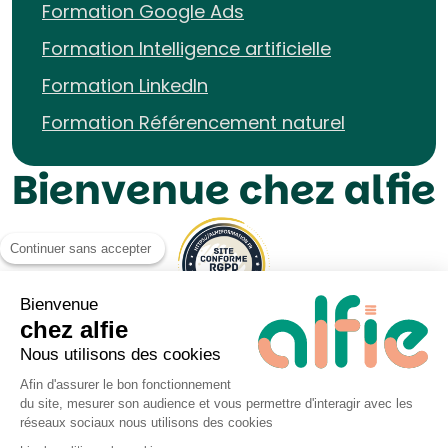
Formation Google Ads
Formation Intelligence artificielle
Formation LinkedIn
Formation Référencement naturel
Bienvenue chez alfie
Continuer sans accepter
Bienvenue
chez alfie
Nous utilisons des cookies
Afin d'assurer le bon fonctionnement
du site, mesurer son audience et vous permettre d'interagir avec les
Mentions légales UP&KO
réseaux sociaux nous utilisons des cookies