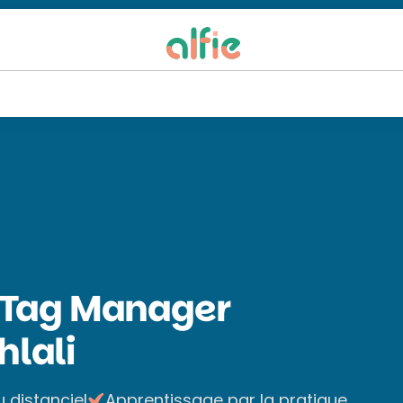
 Tag Manager
lali
u distanciel
Apprentissage par la pratique