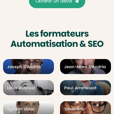
Obtenir un devis
Les formateurs
Automatisation & SEO
Joseph D’Andria
Jean-Marc D’Andria
Louis Dubruel
Paul Ammeloot
Sylvain Vidal
Yann-Éric