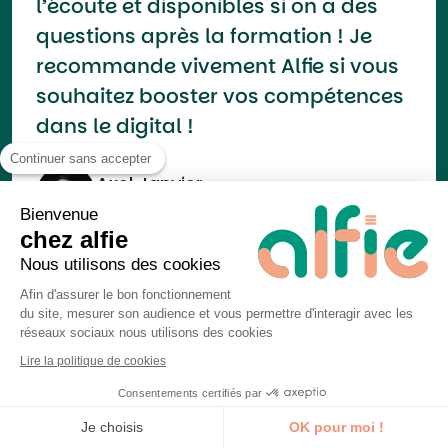
l’écoute et disponibles si on a des
questions après la formation ! Je
recommande vivement Alfie si vous
souhaitez booster vos compétences
dans le digital !
Continuer sans accepter
Axel Janvier
Apprenant
Fév. 2024
Bienvenue
chez alfie
Nous utilisons des cookies
Afin d'assurer le bon fonctionnement
du site, mesurer son audience et vous permettre d'interagir avec les
réseaux sociaux nous utilisons des cookies
Première formation avec Alfie que je
Lire la politique de cookies
recommande. J’ai pu bénéficier
d’une formation sur mesure sur un
Consentements certifiés par
Je découvre la formation
outil web analytic pour lequel on
Je choisis
OK pour moi !