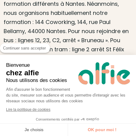
formation différents à Nantes. Néanmoins,
nous organisons habituellement notre
formation : 144 Coworking, 144, rue Paul
Bellamy, 44000 Nantes. Pour nous rejoindre en
bus : lignes 12, 23, C2, arrêt « Bruneau ». Pou
rnous rejoindre en tram : ligne 2 arrêt St Félix
Continuer sans accepter
puis 5 minutes de marche.
Bienvenue
chez alfie
Venir à Nantes
Nous utilisons des cookies
En avion :
l’aéroport Nantes Atlantique se situe
Afin d'assurer le bon fonctionnement
du site, mesurer son audience et vous permettre d'interagir avec les
à 20 minutes en voiture ou taxi. Une navette à 7
réseaux sociaux nous utilisons des cookies
€ vous dépose en centre-ville (station
Lire la politique de cookies
Commerce)
Consentements certifiés par
Je découvre la formation
Je choisis
OK pour moi !
En train :
la gare de Nantes dispose de deux