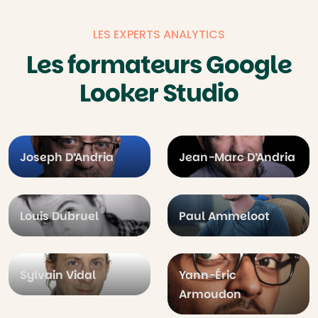
LES EXPERTS ANALYTICS
Les formateurs Google
Looker Studio
Joseph D’Andria
Jean-Marc D’Andria
Louis Dubruel
Paul Ammeloot
Sylvain Vidal
Yann-Éric
Armoudon