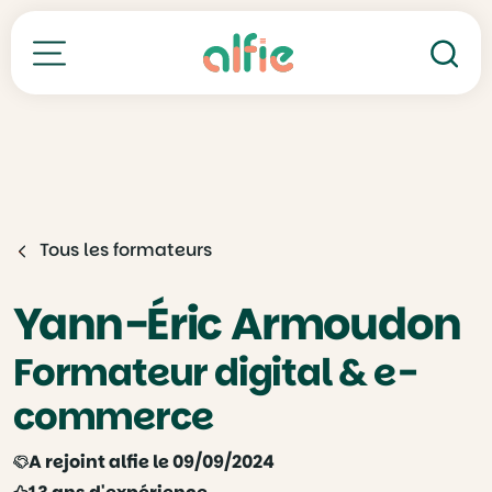
Re
Toutes nos formations
Tous les formateurs
Yann-Éric Armoudon
Formateur digital & e-
commerce
A rejoint alfie le 09/09/2024