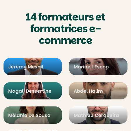
14 formateurs et
formatrices e-
commerce
Jérémy Mesnil
Marine L'Escop
Magali Dessertine
Abdel Halim
Mélanie De Sousa
Mathieu Cerqueira