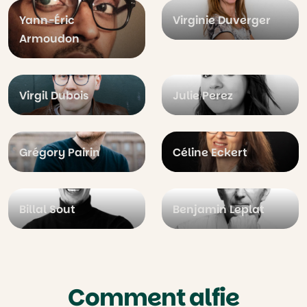
Yann-Éric
Virginie Duverger
Armoudon
Virgil Dubois
Julie Perez
Grégory Pairin
Céline Eckert
Billal Sout
Benjamin Leplat
Comment alfie