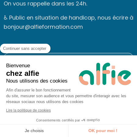
On vous rappelle dans les 24h.
♿ Public en situation de handicap, nous écrire à
bonjour@alfieformation.com
Message
Continuer sans accepter
Bienvenue
chez alfie
Nous utilisons des cookies
Afin d'assurer le bon fonctionnement
du site, mesurer son audience et vous permettre d'interagir avec les
réseaux sociaux nous utilisons des cookies
Lire la politique de cookies
Consentements certifiés par
Je découvre la formation
Je choisis
OK pour moi !