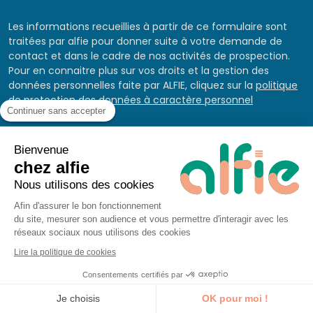
Les informations recueillies à partir de ce formulaire sont
traitées par alfie pour donner suite à votre demande de
contact et dans le cadre de nos activités de prospection.
Pour en connaitre plus sur vos droits et la gestion des
données personnelles faite par ALFIE, cliquez sur la
politique
de protection des données à caractère personnel
Continuer sans accepter
Bienvenue
chez alfie
Nous utilisons des cookies
Afin d'assurer le bon fonctionnement
du site, mesurer son audience et vous permettre d'interagir avec les
réseaux sociaux nous utilisons des cookies
Les autres formations
Lire la politique de cookies
similaires
Consentements certifiés par
Je découvre la formation
Je choisis
OK pour moi !