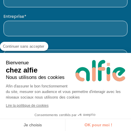
Entreprise
E-mail
Continuer sans accepter
Bienvenue
chez alfie
Téléphone
Nous utilisons des cookies
Afin d'assurer le bon fonctionnement
du site, mesurer son audience et vous permettre d'interagir avec les
réseaux sociaux nous utilisons des cookies
Lire la politique de cookies
Consentements certifiés par
Je découvre la formation
Je choisis
OK pour moi !