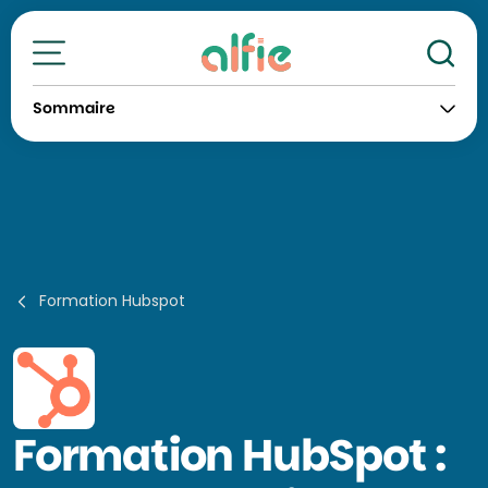
Re
Toutes nos formations
Sommaire
Formation Hubspot
Formation
HubSpot :