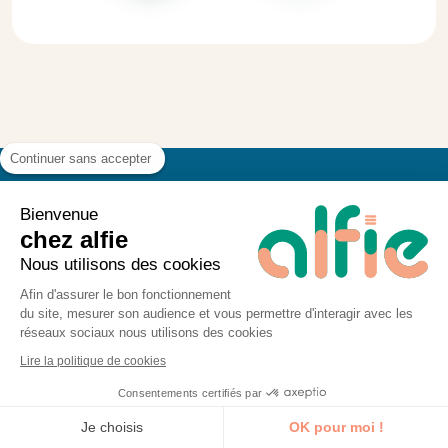
Continuer sans accepter
Bienvenue
Obtenir un devis
chez alfie
Nous utilisons des cookies
Afin d'assurer le bon fonctionnement
⚠️ Nos formations
ne sont pas éligibles
du site, mesurer son audience et vous permettre d'interagir avec les
au CPF.
réseaux sociaux nous utilisons des cookies
Lire la politique de cookies
Brief complet, réponse rapide ! Pensez à
Consentements certifiés par
inclure :
Je découvre la formation
Je choisis
OK pour moi !