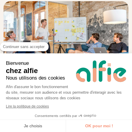
Continuer sans accepter
Bienvenue
chez alfie
Nous utilisons des cookies
SUR-MESURE
Le format + demandé.
Afin d'assurer le bon fonctionnement
du site, mesurer son audience et vous permettre d'interagir avec les
réseaux sociaux nous utilisons des cookies
Au sein de votre entreprise
Lire la politique de cookies
Programme 100% personnalisé
Consentements certifiés par
De 1 à 6 personnes
Je découvre la formation
Je choisis
OK pour moi !