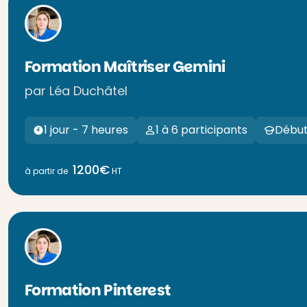
Formation Maîtriser Gemini
par Léa Duchâtel
1 jour - 7 heures
1 à 6 participants
Début
1200€
à partir de
HT
Formation Pinterest