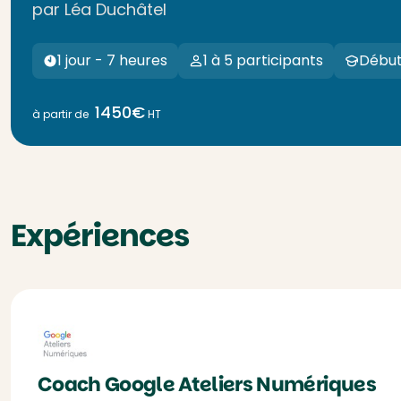
par Léa Duchâtel
1 jour - 7 heures
1 à 5 participants
Début
1450€
à partir de
HT
Expériences
Coach Google Ateliers Numériques