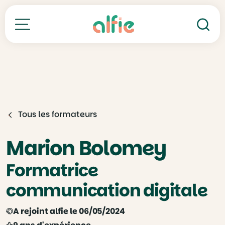
Re
Toutes nos formations
Tous les formateurs
Marion Bolomey
Formatrice
communication digitale
A rejoint alfie le 06/05/2024