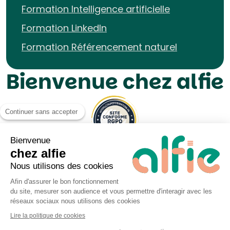
Formation Intelligence artificielle
Formation LinkedIn
Formation Référencement naturel
Bienvenue chez alfie
Continuer sans accepter
Bienvenue
chez alfie
Nous utilisons des cookies
Afin d'assurer le bon fonctionnement
du site, mesurer son audience et vous permettre d'interagir avec les
Mentions légales UP&KO
réseaux sociaux nous utilisons des cookies
Politique de Cookies
Lire la politique de cookies