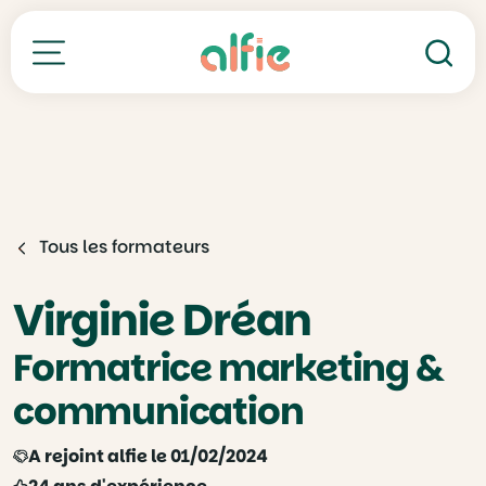
Re
Toutes nos formations
Tous les formateurs
Virginie Dréan
Formatrice marketing &
communication
A rejoint alfie le 01/02/2024