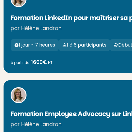
Formation LinkedIn pour maîtriser sa
par Hélène Landron
1 jour - 7 heures
1 à 6 participants
Début
1600€
à partir de
HT
Formation Employee Advocacy sur Li
par Hélène Landron