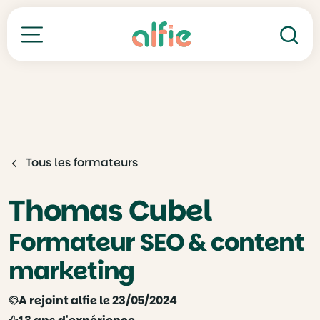
Re
Toutes nos formations
Tous les formateurs
Thomas Cubel
Formateur SEO & content
marketing
A rejoint alfie le 23/05/2024