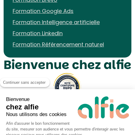
Formation Google Ads
Formation Intelligence artificielle
Formation LinkedIn
Formation Référencement naturel
Bienvenue chez alfie
Continuer sans accepter
Bienvenue
chez alfie
Nous utilisons des cookies
Afin d'assurer le bon fonctionnement
du site, mesurer son audience et vous permettre d'interagir avec les
Mentions légales UP&KO
réseaux sociaux nous utilisons des cookies